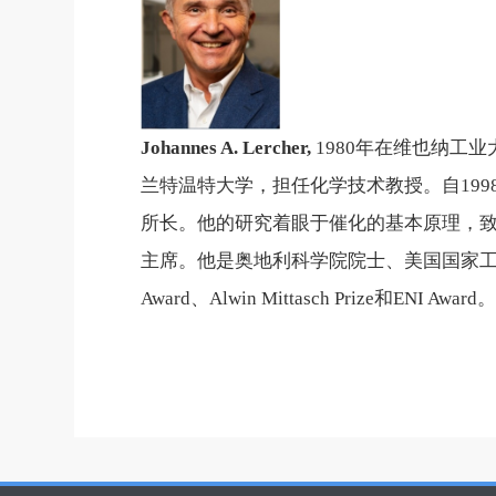
Johanne
s A. Lercher,
1980
年在维也纳工业
兰特温特大学，担任化学技术教授。自
199
所长。他的研究着眼于催化的基本原理，
主席。他是奥地利科学院院士、美国国家
Award
、
Alwin Mittasch Prize
和
ENI Award