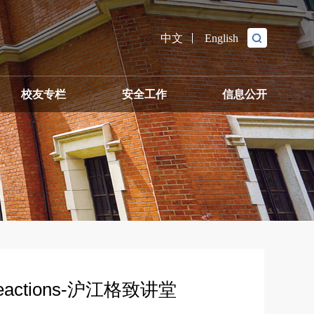
中文
English
校友专栏
安全工作
信息公开
座论坛
ed reactions-沪江格致讲堂