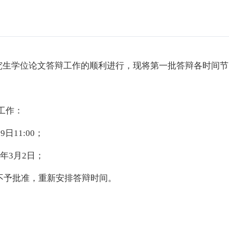
究生学位论文答辩工作的顺利进行，现将第一批答辩各时间节
工作：
月
9
日
11:00
；
2
年
3
月
2
日；
不予批准，重新安排答辩时间。