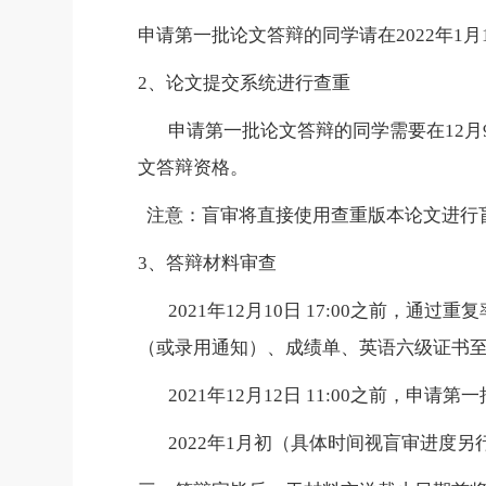
申请第一批论文答辩的同学请在
2022
年
1
月
2
、论文提交系统进行查重
申请第一批论文答辩的同学需要在
12
月
文答辩资格。
注意：盲审将直接使用查重版本论文进行
3
、答辩材料审查
2021
年
12
月
10
日
17:00
之前，通过重复
（或录用通知）、成绩单、英语六级证书
2021
年
12
月
12
日
11:00
之前，申请第一
2022
年
1
月初（具体时间视盲审进度另