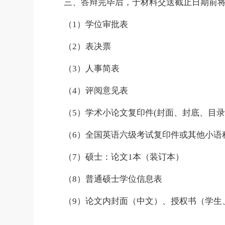
三、答辩完毕后，于材料交送截止日期前
（
1
）学位审批表
（
2
）表决票
（
3
）人事简表
（
4
）评阅意见表
（
5
）学术小论文复印件
(
封面、封底、目
（
6
）全国英语六级考试复印件或其他小语
（
7
）硕士：论文
1
本（装订本）
（
8
）普通硕士学位信息表
（
9
）论文内封面（中文）、授权书（学生