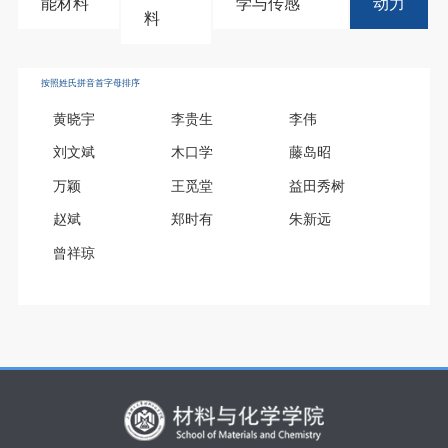
能材料
学与传感
动力
料
按照姓氏拼音首字母排序
黄晓宇
李贵生
李伟
刘文斌
木口学
藤岛昭
万颖
王觅堂
益田秀树
赵斌
郑时有
朱新远
曾祥琼