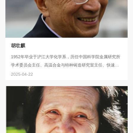
胡壮麒
1952年毕业于沪江大学化学系，历任中国科学院金属研究所
学术委员会主任、高温合金与特种铸造研究室主任、快速凝
固与非平衡合金国家重点实验室主任等职。任中国材料学会
2025-04-22
理事，东北大学、哈工大、沈阳工业大学等十几所大学的名
誉教授和兼职教授。英文版《材料科学技术》杂志主编，
《稀有金属材料与工程》杂志顾问。胡壮麒长期从事高温合
金、非平衡合金的研制及其它新材料和新工艺的研究。先后
获国家科技进步一等奖、国家科学进步二等...