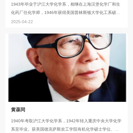
1943年毕业于沪江大学化学系，相继在上海汉堡化学厂和生
化药厂任化学师，1946年获得美国普林斯顿大学化工系硕士
学位。参与筹建中国科学院化工冶金研究所，历任研究员、
2025-04-22
代所长、所长。先后担任中国人民政治协商会议第四、五、
六、七届全国委员会委员；组建中国颗粒学会，并出任首届
理事长；创建《中国颗粒学报》，并出任首届主编；担任中
国金属学会常务理事、中国化学会理事、中国化工学会副理
事长；被授予全国劳动模范、全国先进工...
黄葆同
1940年考取沪江大学化学系，1942年转入重庆中央大学化学
系至毕业。获美国德克萨斯农工学院有机化学硕士学位、纽