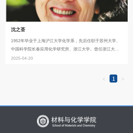
沈之荃
1952年毕业于上海沪江大学化学系，先后任职于苏州大学、
中国科学院长春应用化学研究所、浙江大学。曾任浙江大学
化学系主任、高分子研究所所长，中国化学会理事和常务理
2025-04-20
事，国家自然科学基金会学科评审组成员、国务院学位委员
会学科评审组成员。1998年当选为第二届中国 “十大女杰”。
1
<
>
沈之荃长期从事高分子化学和材料方面的研究工作，主攻过
渡金属和稀土络合催化聚合。研制出的三元镍系顺丁橡胶成
为中国万吨级顺丁橡胶工厂聚合工艺...