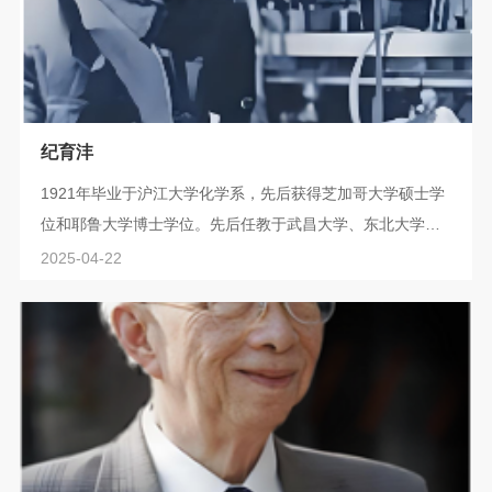
纪育沣
1921年毕业于沪江大学化学系，先后获得芝加哥大学硕士学
位和耶鲁大学博士学位。先后任教于武昌大学、东北大学、
厦门大学（第三任化学系主任）、浙江大学、广西大学、上
2025-04-22
海医学院、西南联大等校，也曾在雷氏德医学研究院、中央
研究院化学研究所、北平研究院药物研究所从事科研工作。
此后工作于中国科学院化学研究所及中国医学科学院，并担
任北京化学试剂研究所副所长。纪育沣的主要研究包括嘧
啶、噻唑、喹啉等类杂环化合物，中草药化...