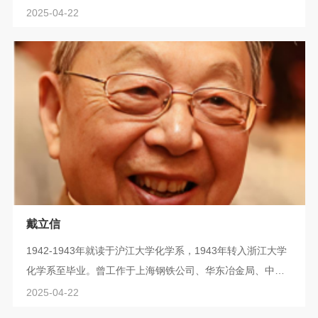
约布鲁克林理工学院有机化学博士学位。先后任职于美国普
2025-04-22
林斯顿大学工学院塑料研究室和中科院长春应用化学研究
所，并担任副所长。历任第六、七、八届中国人大代表，中
国化学会理事、常务理事、高分子专业委员会委员、应用化
学专业委员会主委、中国科学名词审定委员会化学组成员。
并任吉林省政协委员，省、市化学会副理事...
戴立信
1942-1943年就读于沪江大学化学系，1943年转入浙江大学
化学系至毕业。曾工作于上海钢铁公司、华东冶金局、中国
科学院上海有机化学研究所。担任上海有机化学研究所学术
2025-04-22
委员会和学位委员会副主任，生命有机化学国家实验室学术