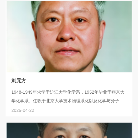
委员会委员，元素有机化学国家实验室学术委员会主任等职
务。戴立信先后担任中国化学会常务理事、副秘书长，上海
市化学化工学会常务理事、副理事长，世界华人有机化学家
会议国际组委会委员。入选英国皇家化学...
刘元方
1948-1949年求学于沪江大学化学系，1952年毕业于燕京大
学化学系。任职于北京大学技术物理系化以及化学与分子工
程学院。历任中国科学院化学学部副主任、中国核学会和中
2025-04-22
国化学会的核化学与放射化学委员会主任委员、国防科工委
高放射性废物处置专家组副组长、国际纯粹与应用化学联合
会（IUPAC）的放射化学与核技术委员会主席、国际《放射