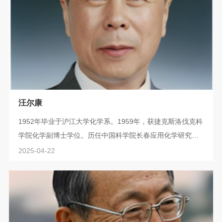
化学学报》顾问编委，入选英国皇家化学会会士。兼任上海
大学纳米化学与生物学研究所所长等职。刘...
汪尔康
1952年毕业于沪江大学化学系。1959年，获捷克斯洛伐克科
学院化学副博士学位。历任中国科学院长春应用化学研究所
助理研究员、研究室主任、研究员、所长等。先后被聘任为
2025-04-22
美国Houston大学客座教授、法国Bourgogne大学客座教
授、日本京都大学客座教授、香港科技大学客座教授。担任
国际纯粹化学与应用化学联合会(IUPAC)电分析化学委员会委
员，国务院学位委员会学科评议组成员、召集人。由于在电
分析化学方面的成就，1997年获“世界知识...