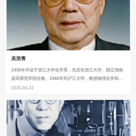
吴浩青
1935年毕业于浙江大学化学系，先后在浙江大学、国立湖南
蓝田师范学院任教。1946年到沪江大学，教授物理化学和有
机化学。1949年出任沪江大学事务委员会主席、校务委员会
2025-04-22
委员。1952年院系调整，吴浩青调至复旦大学化学系，历任
化学系副主任、主任，推动了复旦大学化学系的发展。吴浩
青是中国电化学的开拓者之一，1957年筹建了中国高校第一
个电化学实验室。手机改变了人类的生活方式，然而鲜有人
知道，手机所用锂电池的理论基础，就是...