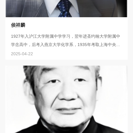
侯祥麟
1927年入沪江大学附属中学学习，翌年进圣约翰大学附属中
学念高中，后考入燕京大学化学系，1935年考取上海中央研
究院化学研究所研究生，1945年到美国卡乃基梅隆大学攻读
2025-04-22
化学工程学，获科学博士学位，并任麻省理工学院化工系副
研究员。1950年回国任清华大学燃料研究室研究员兼化工系
教授。1952年任中科院工业化学研究所任研究员、代主任。
1958年调入石油科学研究院，先后任副院长、院长。曾任石
油部副部长、全国政协常委、中国化工学...