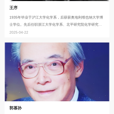
王序
1935年毕业于沪江大学化学系，后获获奥地利维也纳大学博
士学位。先后任职浙江大学化学系、北平研究院化学研究
所、北京医学院（现为北京医科大学），担任北京医学院药
2025-04-22
学系主任及药物研究所所长。历任第五届全国政协委员、第
六届政协常务委员、第三届全国人大代表、国务院学位委员
会药学组副组长、卫生部医学科学委员会委员、中国化学会
副秘书长、中国化学会常务理事和副理事长、中国化学会科
普工作委员会主任委员、中国生化学会理事...
郭慕孙