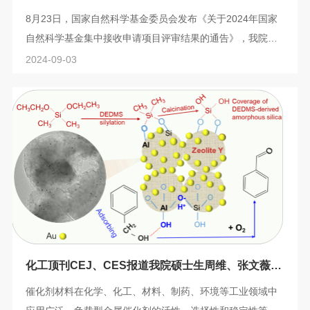
8月23日，国家自然科学基金委员会发布《关于2024年国家
自然科学基金集中接收申请项目评审结果的通告》，我院获
批2022年国家自然科学基金项目共7项，李贵生、曾祥琼、
2024-09-03
王丁三位老师获得国家自然科学基金面试项目，辛艳梅、尚
欢、毕炜、张恺四位老师获得国家自然科学基金青年基金，
立项经费共273万。序号负责人项目名称项目类型批准经费
（万元）1李贵生基于光催化氮素燃料电池实现含氮污染物脱
氮及资源化面上项目502曾祥琼铜箔表面配...
化工顶刊CEJ、CES报道我院硕士生周维、张文薇等
研究成果
催化剂材料在化学、化工、材料、制药、环境等工业领域中