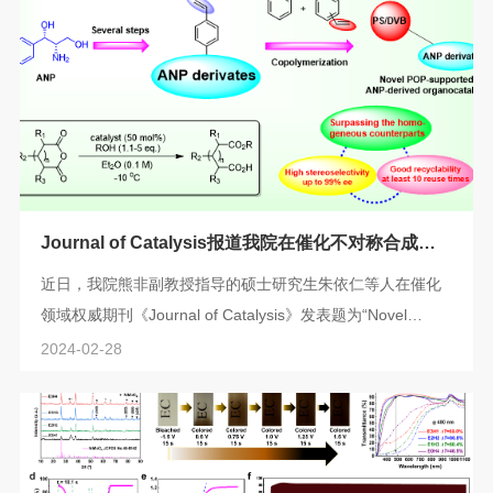
Sensitive and Selective Determination of αFetoprotein”为题
发表在国际化学权威杂志Analytical Chemistry上（DOI:
10.1021/acs.analchem.3c05782）。...
Journal of Catalysis报道我院在催化不对称合成领
域最新研究进展
近日，我院熊非副教授指导的硕士研究生朱依仁等人在催化
领域权威期刊《Journal of Catalysis》发表题为“Novel
porous organic polymer supported chloramphenicol base
2024-02-28
derivatives: A highly enantioselective, recyclable
heterogeneous organocatalyst for asymmetric
desymmetrization reaction”的研究论文(Journal of
Catalysis, 2024, 430, 115366)。图1本研究工作摘要不对称