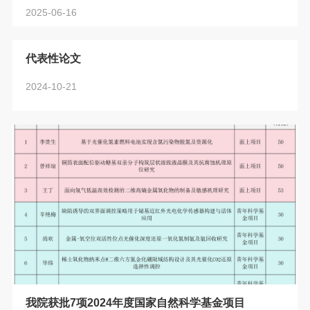
synergy property of wire-arc additively manufactured Mg-
2025-06-16
Gd-Y-Zr alloy investigated by heat treatment”的论文发表于
国际知名期刊《Journal of Magnesium and Alloys》（影响
代表性论文
因子15.8，位列全球同学科首位，JCR一区、中科院一区Top
2024-10-21
期刊，连续入选“中国科技期刊卓越行动计划”领军期刊）。
硕士研究生李家民为论...
我院获批7项2024年度国家自然科学基金项目