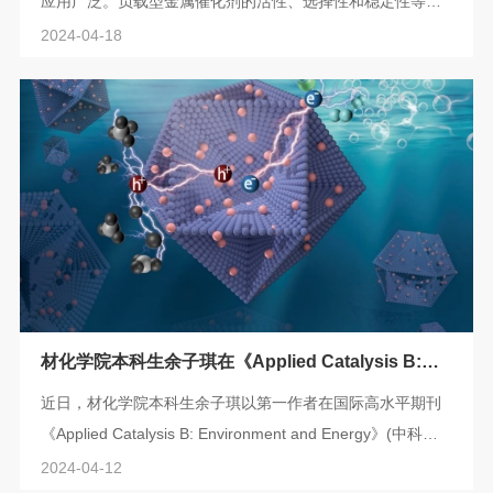
应用广泛。负载型金属催化剂的活性、选择性和稳定性等关
键指标，取决于催化剂的化学组成、载体类型、空间结构、
2024-04-18
活性中心分散、表面吸附性能和电子效应等多种因素。因
此，催化性能关键控制因素的精准识别及其作用机制研究尤
为重要。近日，材化学院张兴光老师课题组硕士生周维等，
以选择性催化氧化芳香醇到芳香醛为模型反应，探究了USY
分子筛表面铝相关的羟基（如桥式羟基 ≡Si...
材化学院本科生余子琪在《Applied Catalysis B:
Environment and Energy》上发表光催化制氢方向
近日，材化学院本科生余子琪以第一作者在国际高水平期刊
研究成果
《Applied Catalysis B: Environment and Energy》(中科院
一区/影响因子22.1)上发表了题为“Gemstone nanoflower-
2024-04-12