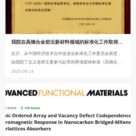
我院在高熵合金前沿新材料领域的标准化工作取得重
要突破
近日，从中国经济技术合作促进会标准化工作委员会获悉，
由我院丁志义老师主要参与起草的两项团体标准《高熵合金
机械性能检测技术要求》(T/CIET 1737-2025)及《高熵合金
2025-09-14
熔炼与铸造技术要求》(T/CIET 1738-2025)已正式发布实
施。此举标志着我院在高熵合金这一前沿新材料领域的标准
化工作中取得了重要突破，为行业的规范与高质量发展贡献
了“上理”智慧。标准化工作是科技成果转化为现实生产力的
桥梁，是引领产业升级、规范市场秩序、...