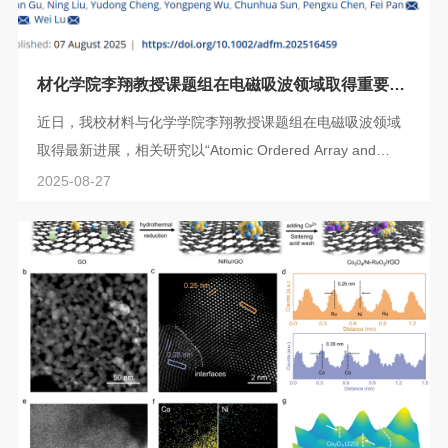
材化学院李翔教授课题组在电磁吸波领域取得重要研
究进展
近日，我校材料与化学学院李翔教授课题组在电磁吸波领域
取得最新进展，相关研究以“Atomic Ordered Array and
Vacancy Defect Codependences of Electromagnetic
2025-08-27
Response in Nanocarbon Bridged-MXene Superlattices
Absorbers”为题发表在国际高水平期刊《先进功能材料》
(Advanced Functional Materials)上。我院2023级硕士研究
生顾中燕为第一作者，李翔教授与同济大学陆伟教授、博士
后潘飞为共同通讯作者，上海理工大学为第一单...