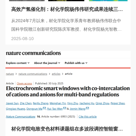
高效产氢催化剂：材化学院杨伟伟研究成果连续三篇
发表在《德国应用化学》
从2024年7月以来，材化学院化学系青年教师杨伟伟联合中
国科学院赣江创新研究院陈庆军教授、材化学院杨光智教
授、新加坡国立大学赵明助理教授和阿德莱德大学林靖恺博
2025-08-10
士先后在《德国应用化学》（Angewandte Chemie）期刊上
连续取得3项研究成果。 2024年全球平均二氧化碳（CO2）
排放量创历史新高，较上年增长0.9%，总计36.3亿吨，不利
于全球“双碳”目标的早日实现。氢气（H2）的燃烧产物只有
水，不产生CO2，而且H2的质量能量密度高达...
材化学院电致变色材料课题组在多波段调控智能窗领