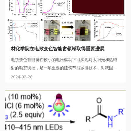
催化是高质量、高产量获得光学活性有机小分子的...
材化学院在电致变色智能窗领域取得重要进展
电致变色智能窗在较小的电压驱动下可实现对太阳光和热辐
射的动态调控，是一项重要的建筑节能减排技术，对我国实
现“碳达峰”、“碳中和”的双碳战略意义重大。随着人们对建筑
2024-02-28
节能和舒适性的关注日益增加，也对电致变色智能窗提出了
新的要求，因此，满足中性着色和具有双波段调控的电致变
色智能窗备受青睐。近日，我校材料与化学学院马董云、王
金敏等在中性着色和双波段独立调控的电致变色材料与器件
设计方面取得重要进展，相关成果...