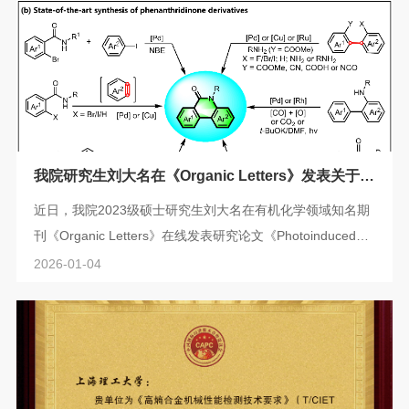
我院研究生刘大名在《Organic Letters》发表关于可
见光诱导催化合成菲啶酮的研究论文
近日，我院2023级硕士研究生刘大名在有机化学领域知名期
刊《Organic Letters》在线发表研究论文《Photoinduced
Palladium-Catalyzed Denitrogenative Cyclization of N-Aroyl
2026-01-04
Benzotriazoles to Phenanthridinones》（中文题目:《光诱
导钯催化苯并三氮唑脱氮环化反应合成菲啶酮》）。菲啶酮
骨架是许多抗肿瘤、抗HIV病毒、靶向关键酶抑制剂等生物活
性分子的核心骨架(Fig. 1a)，它们的构建一直是合成化学家
和药物化学家的研究热点(Fi...