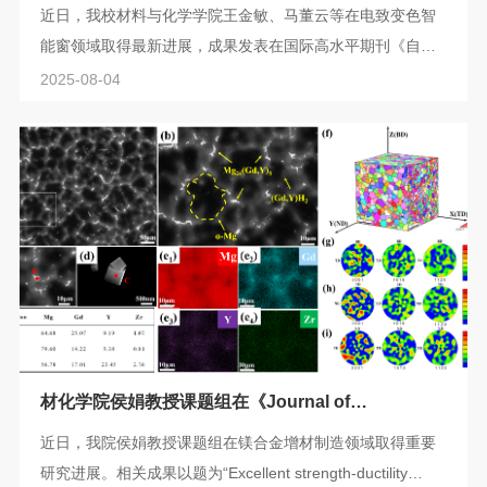
域取得重要研究进展
近日，我校材料与化学学院王金敏、马董云等在电致变色智
能窗领域取得最新进展，成果发表在国际高水平期刊《自然∙
通讯》(Nature Communications)上。为了满足居住的舒适
2025-08-04
度，室内照明、制冷/供暖和通风的需求日益增长，导致建筑
能耗占到能耗总量的大约40%。窗户作为能源利用效率最低
的部件之一，其节能化改造是建筑节能中的研究热点。电致
变色智能窗能够在几伏的小电压下变色，从而可以动态调控
太阳光和热的传输，是一项关键的节能减...
材化学院侯娟教授课题组在《Journal of
Magnesium and Alloys》上发表镁合金领域重要研
近日，我院侯娟教授课题组在镁合金增材制造领域取得重要
究成果
研究进展。相关成果以题为“Excellent strength-ductility