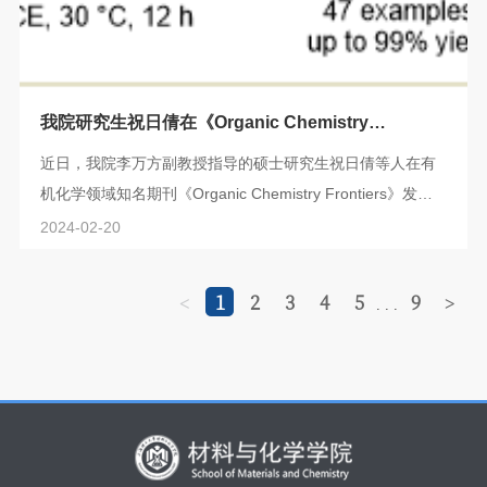
我院研究生祝日倩在《Organic Chemistry
Frontiers》发表Fe-可见光催化有机合成领域研究成
近日，我院李万方副教授指导的硕士研究生祝日倩等人在有
果
机化学领域知名期刊《Organic Chemistry Frontiers》发表
《可见光促进FeCl3催化的N-酰基苯并三氮唑与硝基化合物
2024-02-20
的还原转酰胺化反应》的研究论文。酰胺键广泛存在于天然
产物(如蛋白质)和人工合成材料(如尼龙)中，它们结构稳定，
1
2
3
4
5
9
<
>
. . .
一般难以发生断裂和转化。酰胺键的构建一直是有机合成研
究的重点课题, 转酰胺化(transamidation)是合成酰胺的一种
非常具有前景但挑战性很高的合成转...