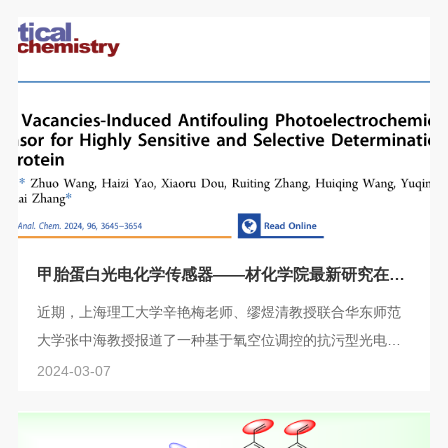
shaped ZnIn2S4/CuS heterojunction with ultralong lifetime
of photoinduced carriers for photocatalytic hydrogen
evolution”(具有超长寿命光生载流子的宝石纳米花状
ZnIn2S4/CuS异质结用于光催化析氢)的研究成果，导师廉孜
超特聘教授为唯一通讯作者，材化...
甲胎蛋白光电化学传感器——材化学院最新研究在
《Analytical Chemistry》发表
近期，上海理工大学辛艳梅老师、缪煜清教授联合华东师范
大学张中海教授报道了一种基于氧空位调控的抗污型光电化
学传感器，实现了血清和尿液中甲胎蛋白的高灵敏度和选择
2024-03-07
性检测。相关成果以“Oxygen Vacancies-Induced
Antifouling Photoelectrochemical Aptasensor for Highly