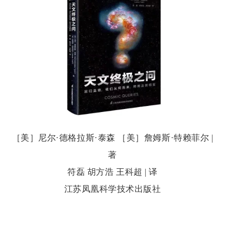
［美］尼尔·德格拉斯·泰森 ［美］詹姆斯·特赖菲尔 |
著
符磊 胡方浩 王科超 | 译
江苏凤凰科学技术出版社