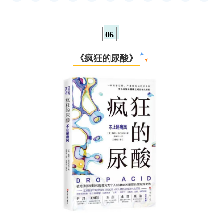
0
6
《
疯狂的尿酸
》