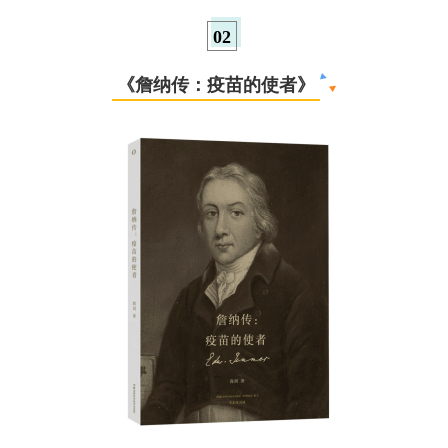
0
2
《詹纳传：疫苗的使者》