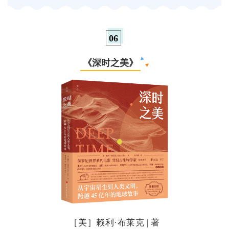
0
6
《深时之美》
［美］赖利·布莱克 | 著