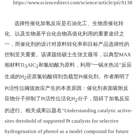
https://www.sciencedirect.com/science/article/pii/S13
选择性催化加氢反应是石油化工、生物质催化转
化、以及生物基平台化合物高值化利用的重要途径之
一，而催化剂的设计对原料转化率和目标产品选择性的
控制至关重要。该课题组硕士生张文薇等，以典型
MAX
相材料
Ti
AlC
和氯铂酸为原料，利用“一锅水热法”反应
3
2
生成的
H
还原氯铂酸得到负载型
Pt
催化剂。作者阐明了
2
Pt
活性位阈值效应产生的本质原因：催化剂表面吸附反
应物分子抑制了
Pt
活性位活化
H
分子，阻碍了加氢反应
2
的进行。相关成果以题名“
Understanding catalytic active-
sites threshold of supported Pt catalysts for selective
hydrogenation of phenol as a model compound for future