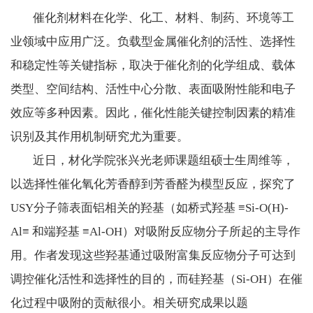
催化剂材料在化学、化工、材料、制药、环境等工
业领域中应用广泛。负载型金属催化剂的活性、选择性
和稳定性等关键指标，取决于催化剂的化学组成、载体
类型、空间结构、活性中心分散、表面吸附性能和电子
效应等多种因素。因此，催化性能关键控制因素的精准
识别及其作用机制研究尤为重要。
近日，材化学院张兴光老师课题组硕士生周维等，
以选择性催化氧化芳香醇到芳香醛为模型反应，探究了
USY
分子筛表面铝相关的羟基（如桥式羟基 ≡
Si-O(H)-
Al≡
和端羟基 ≡
Al-OH
）对吸附反应物分子所起的主导作
用。作者发现这些羟基通过吸附富集反应物分子可达到
调控催化活性和选择性的目的，而硅羟基（
Si-OH
）在催
化过程中吸附的贡献很小。相关研究成果以题