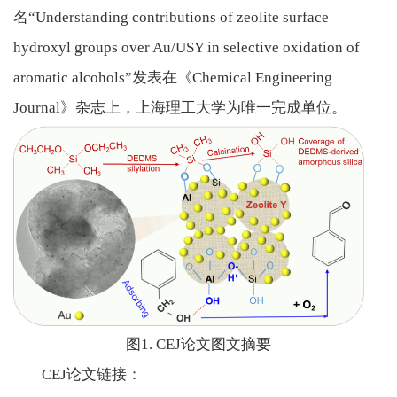
名“
Understanding contributions of zeolite surface
hydroxyl groups over Au/USY in selective oxidation of
aromatic alcohols”
发表在《
Chemical Engineering
Journal
》杂志上，上海理工大学为唯一完成单位。
图
1. CEJ
论文图文摘要
CEJ
论文链接：