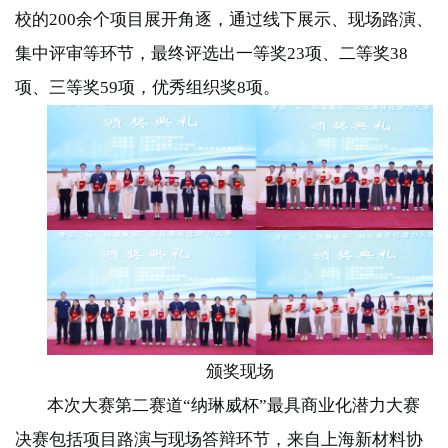
校的
200
余个项目展开角逐，通过线下展示、现场路演、
集中评审等环节，最终评选出一等奖
23
项、二等奖
38
项、三等奖
59
项，优秀组织奖
8
项。
颁奖现场
本次大赛第二赛道“纳琳威杯”最具商业化潜力大赛
决赛包括项目路演与现场答辩环节，来自上海新材料协