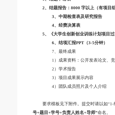
2
、结题报告：
8000
字以上（有项目
3
、中期检查表及研究报告
4
、经费决算表
5
、《大学生创新创业训练计划项目过
6
、结项汇报
PPT
（
3-5
分钟）
7
、最终成果
1
）成果资料：公开发表论文、
2
）学术报告
3
）项目成果展示内容
4
）团队成员照片及个人介绍
要求模板见下附件。提交时请以如“
1-
号
+
题目
+
学号
+
负责人姓名
+
导师”
命名。