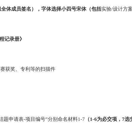
组全体成员签名），字体选择小四号宋体（包括
实验
/
设计方
程记录册》
竞赛获奖、专利等的扫描件
结题申请表
-
项目编号”分别命名材料
1-7
（
1-6
为必交项，
7
选