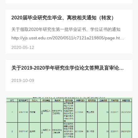
审核，通过资格审核的导师才能在下一个年度指导研究生，
具体申请流程如下： 一、申请条件 1.已经获得了导师资格的
2020届毕业研究生毕业、离校相关通知（转发）
教师。 2.准备在2021年继续招收硕士/博士研究生新生的教
关于领取2020年研究生第一批毕业证书、学位证书的通知
师。 3.满足《上理工材料科学与工程学院研究生指导教师资
http://yjs.usst.edu.cn/2020/0511/c7121a219805/page.htm
格审核办法（试行）》（见附件）...
关于调整2019-2020学年第二批申请学位研究生学位论文答
2020-05-12
辩及学位授予相关事项安排的通知
http://yjs.usst.edu.cn/2020/0402/c7121a217220/page.htm
关于2019-2020学年研究生学位论文答辩及盲审论文
送审截止日期的通知
2019-10-09