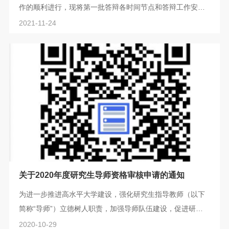
作的顺利进行，现将第一批答辩各时间节点和答辩工作安排
办理工作安排1、填写第一批论文答辩申请信息填...
公布如下：一、答辩材料报送时间节点2021/2022学年第一
2021-11-24
批研究生学位论文答辩工作：1.论文提交系统查重截止时
间：2021年12月9日11:00；2.答辩材料报送学院教务办截止
时间：2022年3月2日；3.答辩申请需要5个工作日提出申
请，否则不予批准，重新安排答辩时间。二、学院答辩手续
办理工作安排1、填写第一批论文答辩申请信息填...
关于2020年度研究生导师资格审核申请的通知
为进一步推进高水平大学建设，强化研究生指导教师（以下
简称“导师”）立德树人职责，加强导师队伍建设，促进研究
生人才培养质量稳步提高，学校决定将每年对导师资格进行
2020-10-29