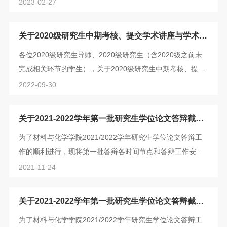
点第一批研究生学位论文答辩工作：1、论文提交系统盲审截
2023-02-27
止时间：2022年12月14日 11:002、答辩材料报送学院教务
办截止时间：2023年2月27日 二、学院答辩手续办理工作安
关于2020级研究生中期考核、提交学术讲座与学术研
排1、填写第一批论文答辩申请信息填报表申请第一批论文答
讨报告、专业实践报告的通知
各位2020级研究生导师、2020级研究生（含2020级之前未
辩的同学，填写论文答辩申请信息填报表，具体链接见下
完成相关环节的学生），关于2020级研究生中期考核、提交
图：2、论文提交系统进行查重申请第一批...
学术讲座与学术研讨报告、专业实践报告的具体通知如下。
2022-09-30
一、中期考核环节学生在完成中期考核后，请于2022年9月
18日前在个人研究生教育管理系统中录入中期汇报信息并提
关于2021-2022学年第一批研究生学位论文答辩截止
交。注意：中期考核在系统中录入工作在相应学期（即本学
日期的通知
为了材料与化学学院2021/2022学年研究生学位论文答辩工
期春季学期）由研究生院培养办把关开放，学院不具备相应
作的顺利进行，现将第一批答辩各时间节点和答辩工作安排
的开放系统的权限，请各位研究生务必在暑...
公布如下：一、答辩材料报送时间节点2021/2022学年第一
2021-11-24
批研究生学位论文答辩工作：1.论文提交系统查重截止时
间：2021年12月9日11:00；2.答辩材料报送学院教务办截止
关于2021-2022学年第一批研究生学位论文答辩截止
时间：2022年3月2日；3.答辩申请需要5个工作日提出申
日期的通知
为了材料与化学学院2021/2022学年研究生学位论文答辩工
请，否则不予批准，重新安排答辩时间。二、学院答辩手续