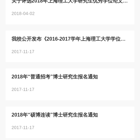
关于评选2018年上海理工大学研究生优秀学位论文的
在2019年9月23日前完成系统提交，并将双面打印的预申报
通知
2018-04-02
书一式4份交至学校科技处，由科技处统一上报，逾期不予受
理。如与其他单位合作联合申...
我校公开发布《2016-2017学年上海理工大学学位与
研究生教育质量报告》
2017-11-17
2018年“普通招考”博士研究生报名通知
2017-11-17
2018年“硕博连读”博士研究生报名通知
2017-11-17