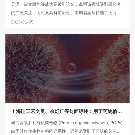
次）
导语一篇文章能够成为高被引论文，说明该领域受到研究者
的广泛关注，同时又具有前沿性。本期易丝帮精选了上海理
工大学余灯广教授团队发表的7篇高被引论文，引用次数超过
2023-01-05
20次！供大家了解学习。1、Advanced Composites and
Hybrid Materials：结合三种复合材料的电纺结构纳米杂化物
用于快速输送药物 (引用次数41）➣挑战：如何使药物分子均
匀地分布在聚合物基质中，是药学、材料科学、纳米科学和
聚合物工程等领域研究人员面临的重大...
上海理工宋文良、余灯广等封面综述：用于药物输送
的多孔有机聚合物
研究背景多孔有机聚合物 (Porous organic polymers, POPs)
由于其作为生物材料的适用性，近年来受到了广泛的关注。