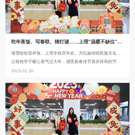
吃年夜饭、写春联、猜灯谜……上理“温暖不缺位”，
让留校学生暖心喜气过大年
瑞雪纷纷迎祥兔，上理丰收庆年欢。为弘扬传统民族文化，
让留校学子暖心喜气过大年，感受新春佳节喜庆祥和的节日
氛围，上海理工大学日前推出一系列充满年味的特色举措，
2023-01-20
让留校师生一起红红火火过大年，欢欢乐乐迎新春。 在1月
15日小年夜，上理为留校学生精心准备了年味十足的年俗活
动和丰富可口的年夜饭。学校学工部（处）、研究生工作部
联合材料与化学学院、机械工程学院以及管理学院则精心准
备了小年夜年俗活动。 学生们来到餐厅...