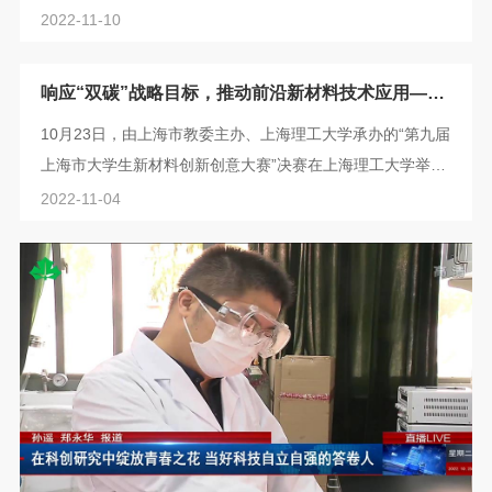
特别是，它们的分级孔隙结构，可变的形貌和可调的生物特
2022-11-10
性使它们适合作为药物递送系统。▲Fig 1. POPs 在靶向给
药系统 (DDS) 中的形貌、分级孔隙结构和应用示意图。文章
响应“双碳”战略目标，推动前沿新材料技术应用——
简介近日，上海理工大学余灯广教授，宋文良博士综述了
这个全市大学生创新创意大赛决赛在上理举行
10月23日，由上海市教委主办、上海理工大学承办的“第九届
POPs 的形貌，多层级孔隙结构以及在药物传输系统中的应
上海市大学生新材料创新创意大赛”决赛在上海理工大学举
用，以“Porous organic polymers fo...
行。据悉，本次决赛共有200个项目展开角逐，决赛评审采
2022-11-04
取线上布展评审与质询、集中打分、项目集体线上答辩等方
式，最终评选出一等奖21项、二等奖38项、三等奖59项。上
海理工大学副校长张华教授莅临大赛进行指导，向疫情期间
来自行业、企业、高校等领域的评审专家及长三角高校参赛
选手表示感谢，预祝大赛举办成功，并...