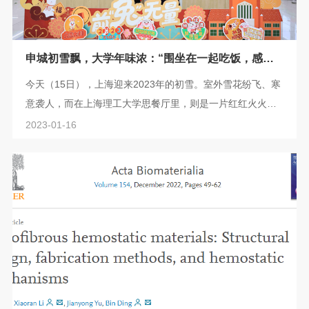
申城初雪飘，大学年味浓：“围坐在一起吃饭，感觉
真好！”
今天（15日），上海迎来2023年的初雪。室外雪花纷飞、寒
意袭人，而在上海理工大学思餐厅里，则是一片红红火火、
暖意融融的景象：步入小年，春节脚步临近，大学的餐厅里
2023-01-16
挂满了喜气的红灯笼，年味十足；背景墙上，“2023新年快
乐！好事成兔（谐音Two）！”的祝福语，也引得师生们纷纷
前来拍照、打卡。 写春联、做灯笼、投壶、踢毽子、猜灯
谜……从下午两点开始，400多名留校过节的大学生，就陆
陆续续来这里加入各种迎新活动。欢声笑...