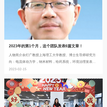
2023年的第1个月，这个团队发表6篇文章！
人物简介余灯广教授上海理工大学教授、博士生导师研究方
向：电流体动力学，纳米材料，给药系统，环境治理发表各
类论文 250 余篇，其中 SCI 收录 200 余篇，1% ESI 高被引
2023-02-15
论文 42 篇，0.1% 热点论文 9 篇，H-index 为 54。1、
Mater. Des.：利用包含醋酸纤维素和聚乙烯吡咯烷酮的电纺
嵌合 Janus 微纤维探索润湿性差异驱动的润湿
（2023.1.25）➣挑战：醋酸纤维素（CA）具有生物相容
性、生物降解性、再生性和高亲和力等优点。聚乙烯吡咯...