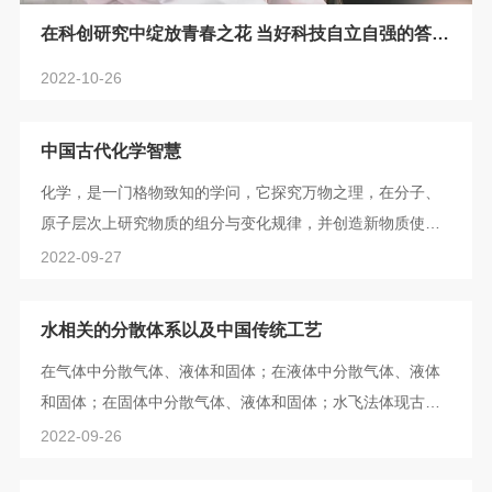
在科创研究中绽放青春之花 当好科技自立自强的答卷
人
2022-10-26
中国古代化学智慧
化学，是一门格物致知的学问，它探究万物之理，在分子、
原子层次上研究物质的组分与变化规律，并创造新物质使之
为人类服务。它和中国传统文化与思想会有何联系呢？让我
2022-09-27
们一起来听听化学与中国传统文化之间的故事吧！中国古代
化学智慧
水相关的分散体系以及中国传统工艺
在气体中分散气体、液体和固体；在液体中分散气体、液体
和固体；在固体中分散气体、液体和固体；水飞法体现古人
对微小颗粒的掌控；古人制器承载思想、文化以及对美好生
2022-09-26
活的向往，充满智慧。水相关的分散体系以及中国传统工艺