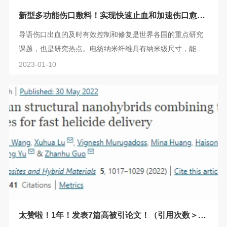
新型多功能伤口敷料！实现快速止血和加速伤口愈
合！
导语伤口出血的及时有效控制和修复是世界各国的重点研究
课题，也是研究热点。电纺纳米纤维具有纳米级尺寸，能很
好地模拟人体ECM结构，且具有多孔性、比表面积高、透气
2023-01-10
性好、保湿性好等特点，因而作为新型多功能伤口敷料，得
到广泛应用。本期主要精选了7篇关于快速止血和加速伤口愈
合的电纺纳米纤维研究成果，供大家了解学习。1、东华大学
丁彬教授团队Acta Biomater.：纳米纤维止血材料:结构设
计、制造方法和止血机理➣背景：开发快...
太赞啦！1年！发表7篇高被引论文！（引用次数＞20