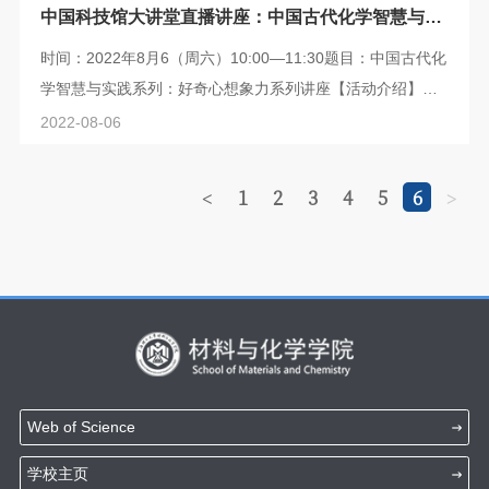
中国科技馆大讲堂直播讲座：中国古代化学智慧与实
践
时间：2022年8月6（周六）10:00—11:30题目：中国古代化
学智慧与实践系列：好奇心想象力系列讲座【活动介绍】化
学，是一门格物致知的学问，它探究万物之理，在分子、原
2022-08-06
子层次上研究物质的组成与变化规律，并创造新物质使之为
人类服务。通过介绍中国古代对物质世界及其变化的认知，
1
2
3
4
5
6
<
>
器物制造及工艺探究，来了解中国古代的化学智慧与实践，
认识中国古代哲学思想及优秀传统文化的现代价值，树立文
化自信，为弘扬中国文化，促进民族复兴...
Web of Science
学校主页